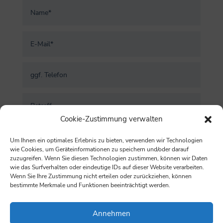
Cookie-Zustimmung verwalten
Um Ihnen ein optimales Erlebnis zu bieten, verwenden wir Technologien
wie Cookies, um Geräteinformationen zu speichern und/oder darauf
zuzugreifen. Wenn Sie diesen Technologien zustimmen, können wir Daten
wie das Surfverhalten oder eindeutige IDs auf dieser Website verarbeiten.
Wenn Sie Ihre Zustimmung nicht erteilen oder zurückziehen, können
bestimmte Merkmale und Funktionen beeinträchtigt werden.
Senden
Annehmen